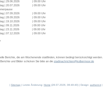
tag | 29.06.2026 | 09.00 Uhr
tag | 20.07.2026 | 09.00 Uhr
merpause
tag | 07.09.2026 | 09.00 Uhr
tag | 28.09.2026 | 09.00 Uhr
tag | 19.10.2026 | 09.00 Uhr
tag | 09.11.2026 | 09.00 Uhr
tag | 23.11.2026 | 09.00 Uhr
tag | 07.12.2026 | 09.00 Uhr
7
elle Berichte, die am Wochenende stattfinden, können bedingt berücksichtigt werden.
 Berichte und Bilder schicken Sie bitte an die
stadtnachrichten@kolbermoor.de
|
Sitemap
| Letzte Änderung:
Home
(28.07.2026, 08:49:40) | Design:
authent-it
|